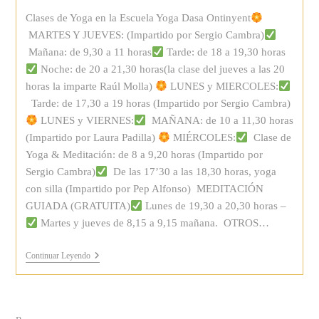
la
Clases de Yoga en la Escuela Yoga Dasa Ontinyent
entrada:
MARTES Y JUEVES: (Impartido por Sergio Cambra)
Mañana: de 9,30 a 11 horas
Tarde: de 18 a 19,30 horas
Noche: de 20 a 21,30 horas(la clase del jueves a las 20
horas la imparte Raúl Molla)
LUNES y MIERCOLES:
Tarde: de 17,30 a 19 horas (Impartido por Sergio Cambra)
LUNES y VIERNES:
MAÑANA: de 10 a 11,30 horas
(Impartido por Laura Padilla)
MIÉRCOLES:
Clase de
Yoga & Meditación: de 8 a 9,20 horas (Impartido por
Sergio Cambra)
De las 17’30 a las 18,30 horas, yoga
con silla (Impartido por Pep Alfonso) MEDITACIÓN
GUIADA (GRATUITA)
Lunes de 19,30 a 20,30 horas –
Martes y jueves de 8,15 a 9,15 mañana. OTROS…
Clases
Continuar Leyendo
De
Yoga
En
Ontinyent