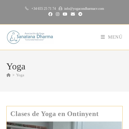
Saltar
+34 655 25 71 74
info@yogacondharmacv.com
al
contenido
MENÚ
Yoga
>
Yoga
Clases de Yoga en Ontinyent